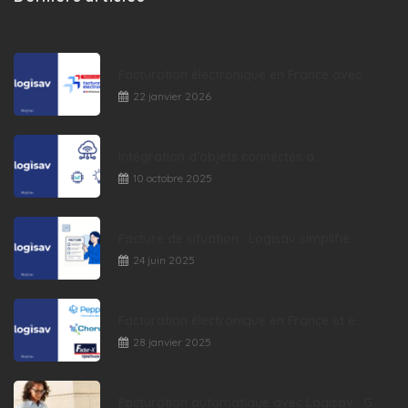
Facturation électronique en France avec...
22 janvier 2026
Intégration d’objets connectés a...
10 octobre 2025
Facture de situation : Logisav simplifie...
24 juin 2025
Facturation électronique en France et e...
28 janvier 2025
Facturation automatique avec Logisav : G...