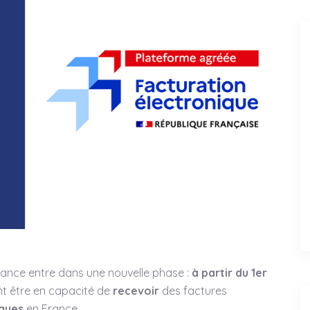
rance entre dans une nouvelle phase :
à partir du 1er
ont être en capacité de
recevoir
des factures
ques
en France.