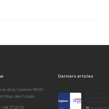
se
Derniers articles
rue de la Varenne 94100
Facturation
int Maur des Fossés
électronique
France avec..
 1 84 77 05 55
22 janvier 20