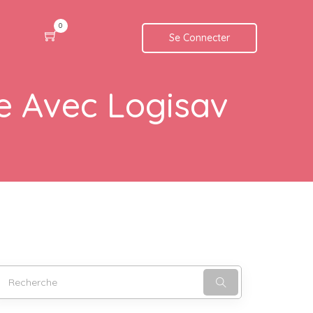
0
Se Connecter
e Avec Logisav