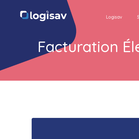
Logisav
Facturation É