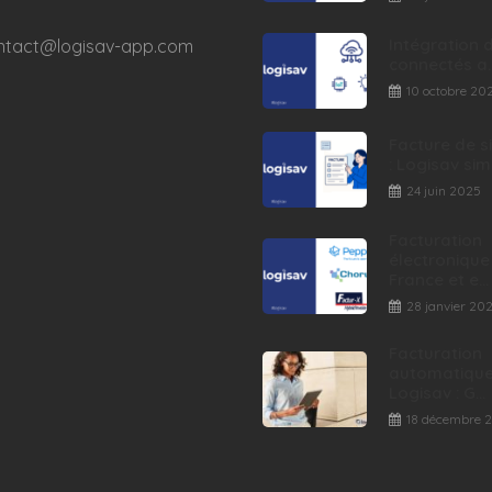
Intégration 
ntact@logisav-app.com
connectés a..
10 octobre 20
Facture de s
: Logisav simpl
24 juin 2025
Facturation
électronique
France et e...
28 janvier 20
Facturation
automatique
Logisav : G...
18 décembre 