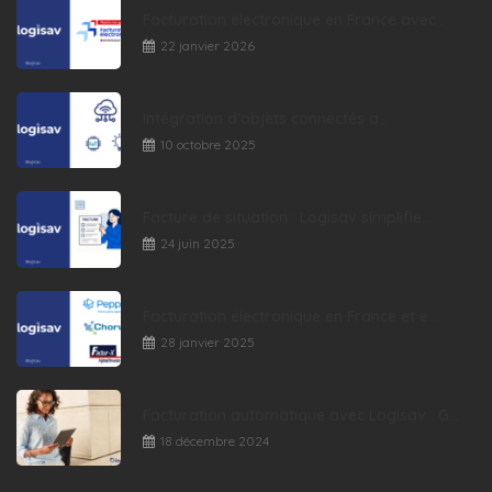
Facturation électronique en France avec...
22 janvier 2026
Intégration d’objets connectés a...
10 octobre 2025
Facture de situation : Logisav simplifie...
24 juin 2025
Facturation électronique en France et e...
28 janvier 2025
Facturation automatique avec Logisav : G...
18 décembre 2024