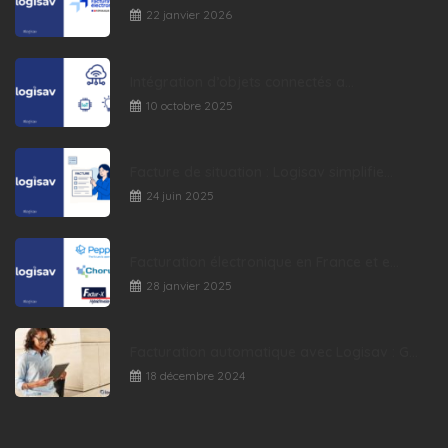
22 janvier 2026
Intégration d’objets connectés a...
10 octobre 2025
Facture de situation : Logisav simplifie...
24 juin 2025
Facturation électronique en France et e...
28 janvier 2025
Facturation automatique avec Logisav : G...
18 décembre 2024